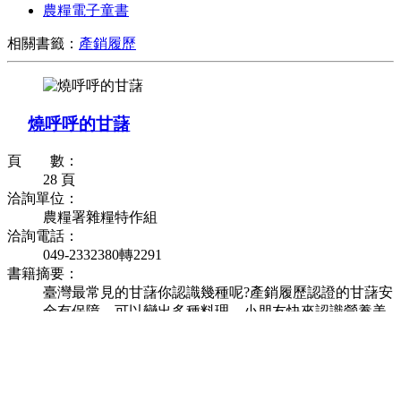
農糧電子童書
相關書籤：
產銷履歷
燒呼呼的甘藷
頁 數：
28 頁
洽詢單位：
農糧署雜糧特作組
洽詢電話：
049-2332380轉2291
書籍摘要：
臺灣最常見的甘藷你認識幾種呢?產銷履歷認證的甘藷安
全有保障，可以變出多種料理，小朋友快來認識營養美
味的甘藷吧。
瀏覽人次：
1690