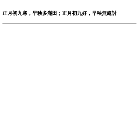
正月初九寒，早秧多滿田；正月初九好，早秧無處討
此句話的意思為 :
農歷正月初九那天如果天氣寒冷，以後多雨，有利於秧苗生
長；如果那天氣候暖和，以後缺雨，則不利於秧苗生長。
返回上一頁
農糧家族
農糧大家長
農糧小百科
農糧小遊戲
農業諺語
相關兒童網站
農業部農糧署版權所有
地址：中興辦公區:54044南投縣南投市光華路8號
電話：049-2332380 ｜網站瀏覽人次：1623862