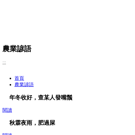
農業諺語
:::
首頁
農業諺語
年冬收好，查某人發嘴鬚
閱讀
秋霖夜雨，肥過屎