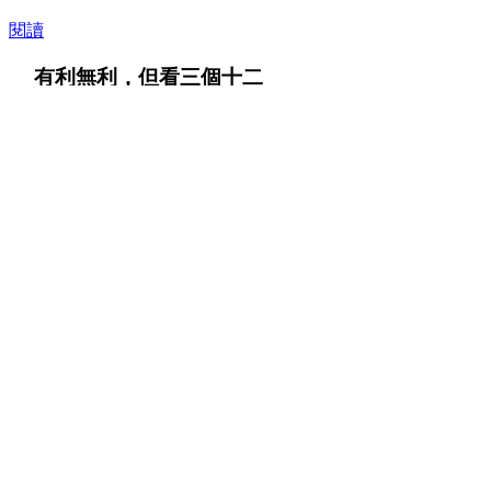
閱讀
有利無利，但看三個十二
閱讀
三月種豆清明前，二月種豆清明後
閱讀
早稻會熟捌熟，但看四月二十六
閱讀
上一頁
1
2
3
4
5
6
7