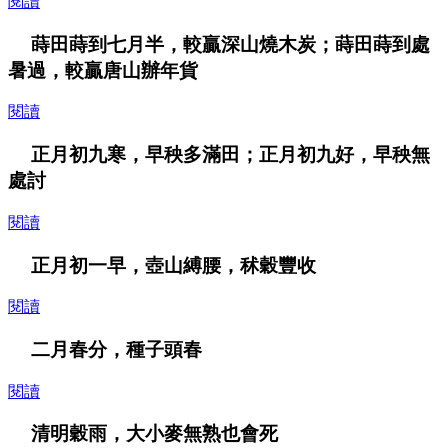
閱讀
蒔田蒔到七月半，較贏深山燒木炭；蒔田蒔到處
暑過，較贏唐山辦年貨
閱讀
正月初九寒，早秧多滿田；正月初九好，早秧無
處討
閱讀
正月初一早，壺山縛腰，秫穀豐收
閱讀
二月春分，種子頭春
閱讀
清明穀雨，大小麥無熟也會死