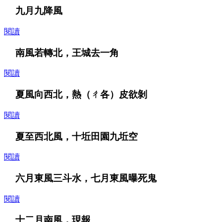
九月九降風
閱讀
南風若轉北，王城去一角
閱讀
夏風向西北，熱（ㄔ各）皮欲剝
閱讀
夏至西北風，十坵田園九坵空
閱讀
六月東風三斗水，七月東風曝死鬼
閱讀
十二月南風，現報